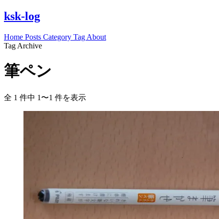
ksk-log
Home
Posts
Category
Tag
About
Tag Archive
筆ペン
全 1 件中 1〜1 件を表示