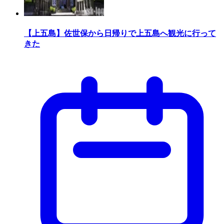
【上五島】佐世保から日帰りで上五島へ観光に行って
きた