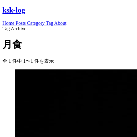
ksk-log
Home
Posts
Category
Tag
About
Tag Archive
月食
全 1 件中 1〜1 件を表示