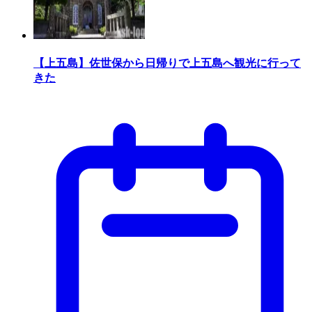
【上五島】佐世保から日帰りで上五島へ観光に行って
きた