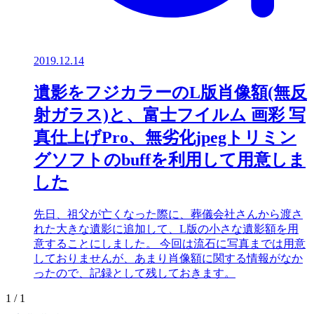
2019.12.14
遺影をフジカラーのL版肖像額(無反
射ガラス)と、富士フイルム 画彩 写
真仕上げPro、無劣化jpegトリミン
グソフトのbuffを利用して用意しま
した
先日、祖父が亡くなった際に、葬儀会社さんから渡さ
れた大きな遺影に追加して、L版の小さな遺影額を用
意することにしました。 今回は流石に写真までは用意
しておりませんが、あまり肖像額に関する情報がなか
ったので、記録として残しておきます。
1 / 1