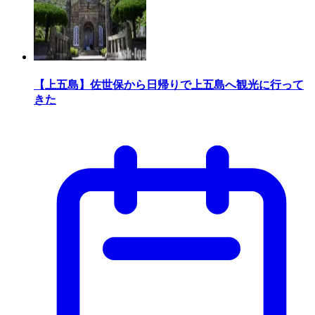
【上五島】佐世保から日帰りで上五島へ観光に行って
きた