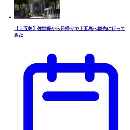
【上五島】佐世保から日帰りで上五島へ観光に行って
きた