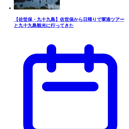
【佐世保・九十九島】佐世保から日帰りで軍港ツアー
と九十九島観光に行ってきた