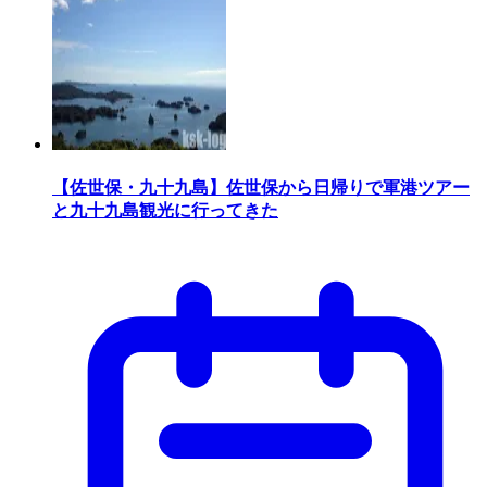
【佐世保・九十九島】佐世保から日帰りで軍港ツアー
と九十九島観光に行ってきた