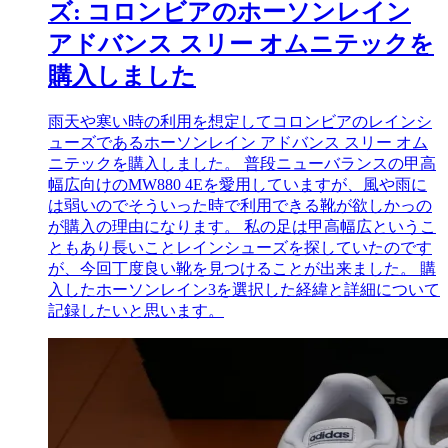
ズ: コロンビアのホーソンレイン
アドバンス スリー オムニテックを
購入しました
雨天や寒い時の利用を想定してコロンビアのレインシ
ューズであるホーソンレイン アドバンス スリー オム
ニテックを購入しました。 普段ニューバランスの甲高
幅広向けのMW880 4Eを愛用していますが、風や雨に
は弱いのでそういった時で利用できる靴が欲しかっの
が購入の理由になります。 私の足は甲高幅広というこ
ともあり長いことレインシューズを探していたのです
が、今回丁度良い靴を見つけることが出来ました。 購
入したホーソンレイン3を選択した経緯と詳細について
記録したいと思います。