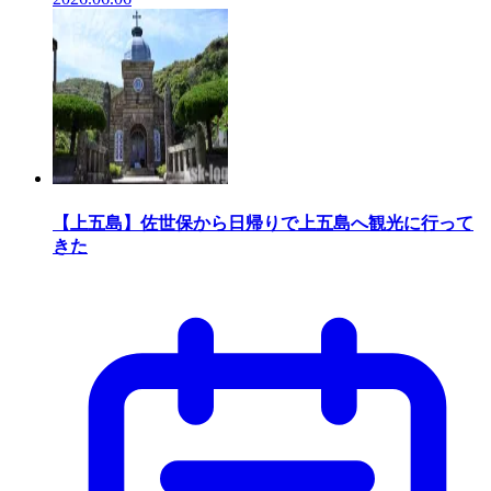
【上五島】佐世保から日帰りで上五島へ観光に行って
きた