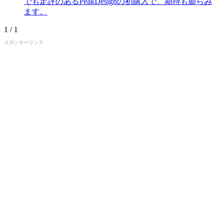
でも定評のあるPeakDesignの初購入で、期待も膨らみ
ます。
1 / 1
スポンサーリンク