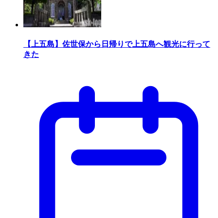
【上五島】佐世保から日帰りで上五島へ観光に行って
きた