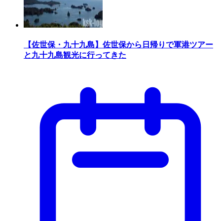
【佐世保・九十九島】佐世保から日帰りで軍港ツアー
と九十九島観光に行ってきた