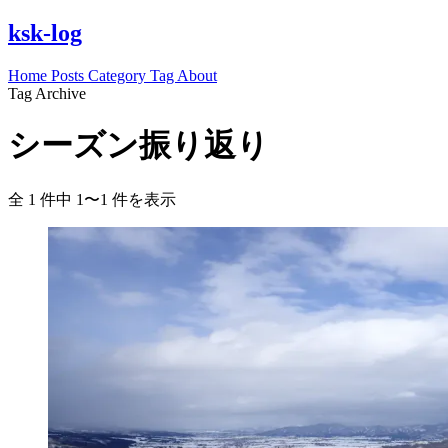
ksk-log
Home
Posts
Category
Tag
About
Tag Archive
シーズン振り返り
全 1 件中 1〜1 件を表示