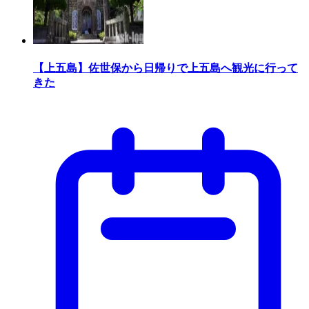
【上五島】佐世保から日帰りで上五島へ観光に行って
きた