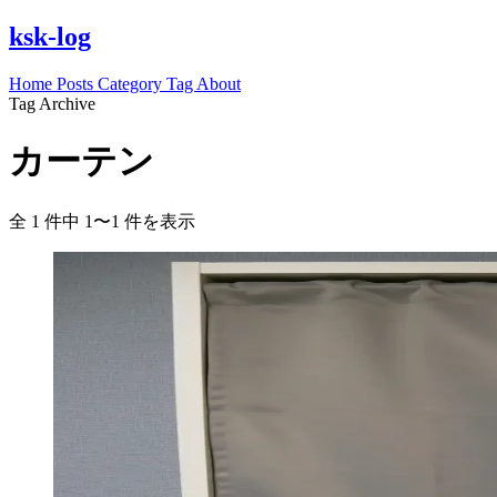
ksk-log
Home
Posts
Category
Tag
About
Tag Archive
カーテン
全 1 件中 1〜1 件を表示