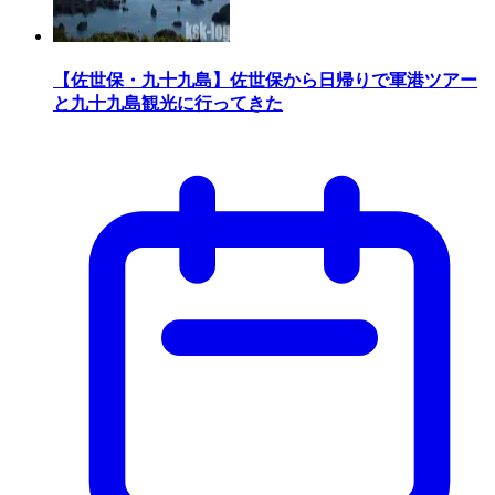
【佐世保・九十九島】佐世保から日帰りで軍港ツアー
と九十九島観光に行ってきた