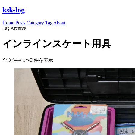
ksk-log
Home
Posts
Category
Tag
About
Tag Archive
インラインスケート用具
全 3 件中 1〜3 件を表示