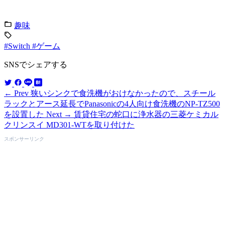
趣味
#Switch
#ゲーム
SNSでシェアする
← Prev
狭いシンクで食洗機がおけなかったので、スチール
ラックとアース延長でPanasonicの4人向け食洗機のNP-TZ500
を設置した
Next →
賃貸住宅の蛇口に浄水器の三菱ケミカル
クリンスイ MD301-WTを取り付けた
スポンサーリンク