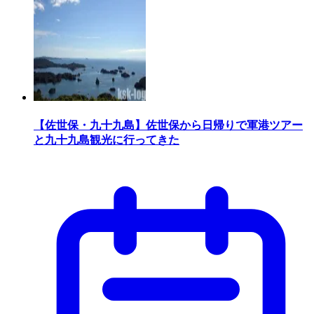
【佐世保・九十九島】佐世保から日帰りで軍港ツアー
と九十九島観光に行ってきた