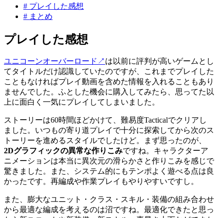
#
プレイした感想
#
まとめ
プレイした感想
ユニコーンオーバーロード
↗
は以前に評判が高いゲームとし
てタイトルだけ認識していたのですが、これまでプレイした
こともなければプレイ動画を含めた情報を入れることもあり
ませんでした。ふとした機会に購入してみたら、思ってた以
上に面白く一気にプレイしてしまいました。
ストーリーは60時間ほどかけて、難易度Tacticalでクリアし
ました。いつもの寄り道プレイで十分に探索してから次のス
トーリーを進めるスタイルでしたけど。まず思ったのが、
2Dグラフィックの異常な作りこみ
ですね。キャラクターア
ニメーションは本当に異次元の滑らかさと作りこみを感じで
驚きました。また、システム的にもテンポよく遊べる点は良
かったです。再編成や作業プレイもやりやすいですし。
また、膨大なユニット・クラス・スキル・装備の組み合わせ
から最適な編成を考えるのは沼ですね。最適化できたと思っ