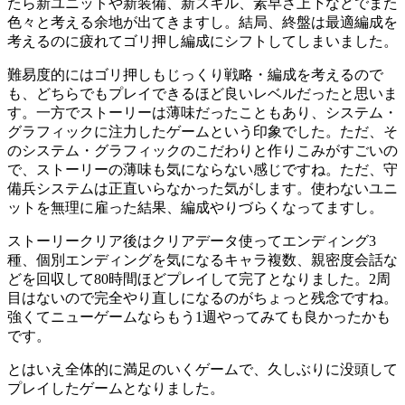
たら新ユニットや新装備、新スキル、素早さ上下などでまた
色々と考える余地が出てきますし。結局、終盤は最適編成を
考えるのに疲れてゴリ押し編成にシフトしてしまいました。
難易度的にはゴリ押しもじっくり戦略・編成を考えるので
も、どちらでもプレイできるほど良いレベルだったと思いま
す。一方でストーリーは薄味だったこともあり、システム・
グラフィックに注力したゲームという印象でした。ただ、そ
のシステム・グラフィックのこだわりと作りこみがすごいの
で、ストーリーの薄味も気にならない感じですね。ただ、守
備兵システムは正直いらなかった気がします。使わないユニ
ットを無理に雇った結果、編成やりづらくなってますし。
ストーリークリア後はクリアデータ使ってエンディング3
種、個別エンディングを気になるキャラ複数、親密度会話な
どを回収して80時間ほどプレイして完了となりました。2周
目はないので完全やり直しになるのがちょっと残念ですね。
強くてニューゲームならもう1週やってみても良かったかも
です。
とはいえ全体的に満足のいくゲームで、久しぶりに没頭して
プレイしたゲームとなりました。