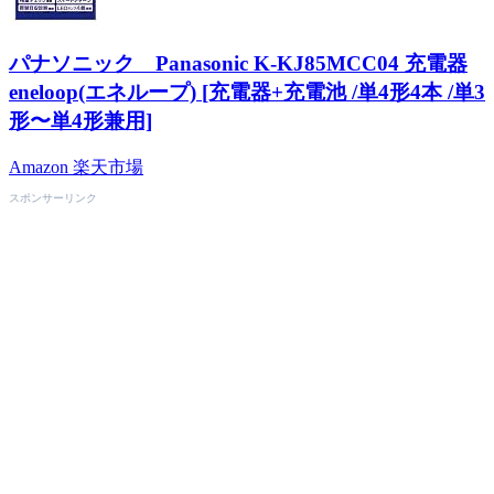
パナソニック Panasonic K-KJ85MCC04 充電器
eneloop(エネループ) [充電器+充電池 /単4形4本 /単3
形〜単4形兼用]
Amazon
楽天市場
スポンサーリンク