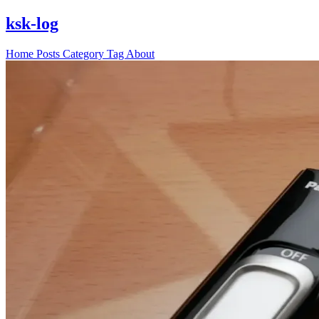
ksk-log
Home
Posts
Category
Tag
About