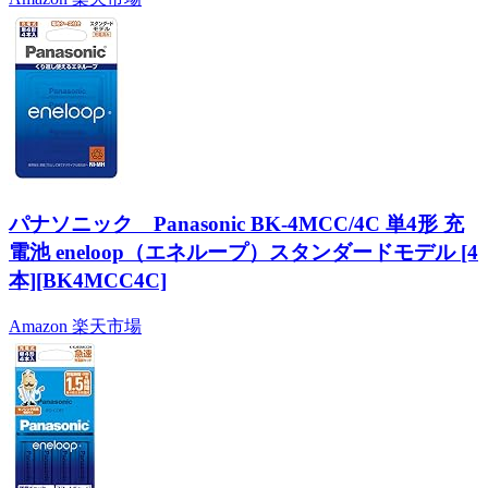
パナソニック Panasonic BK-4MCC/4C 単4形 充
電池 eneloop（エネループ）スタンダードモデル [4
本][BK4MCC4C]
Amazon
楽天市場