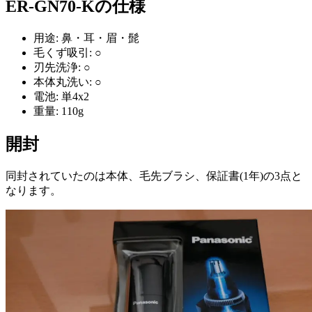
ER-GN70-Kの仕様
用途: 鼻・耳・眉・髭
毛くず吸引: ○
刃先洗浄: ○
本体丸洗い: ○
電池: 単4x2
重量: 110g
開封
同封されていたのは本体、毛先ブラシ、保証書(1年)の3点と
なります。