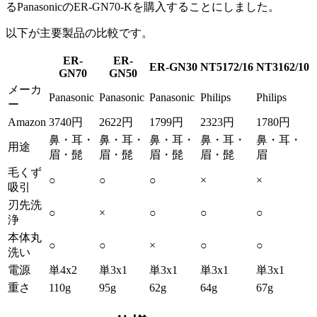
るPanasonicのER-GN70-Kを購入することにしました。
以下が主要製品の比較です。
ER-
ER-
ER-GN30
NT5172/16
NT3162/10
GN70
GN50
メーカ
Panasonic
Panasonic
Panasonic
Philips
Philips
ー
Amazon
3740円
2622円
1799円
2323円
1780円
鼻・耳・
鼻・耳・
鼻・耳・
鼻・耳・
鼻・耳・
用途
眉・髭
眉・髭
眉・髭
眉・髭
眉
毛くず
○
○
○
×
×
吸引
刃先洗
○
×
○
○
○
浄
本体丸
○
○
×
○
○
洗い
電源
単4x2
単3x1
単3x1
単3x1
単3x1
重さ
110g
95g
62g
64g
67g