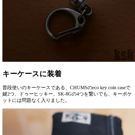
キーケースに装着
普段使いのキーケースである、CHUMSのeco key coin caseで
鍵2つ、ドゥーヒッキー、SK-8Gの4つを繋いでも、キーポケ
ットには問題なく入りました。