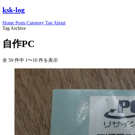
ksk-log
Home
Posts
Category
Tag
About
Tag Archive
自作PC
全 59 件中 1〜10 件を表示