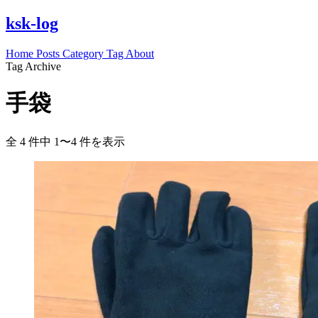
ksk-log
Home
Posts
Category
Tag
About
Tag Archive
手袋
全 4 件中 1〜4 件を表示