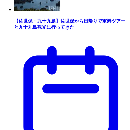
【佐世保・九十九島】佐世保から日帰りで軍港ツアー
と九十九島観光に行ってきた