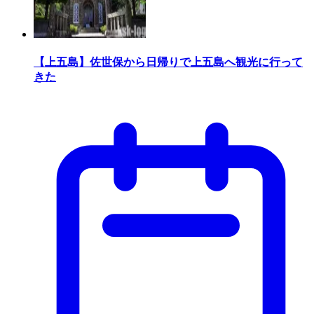
【上五島】佐世保から日帰りで上五島へ観光に行って
きた