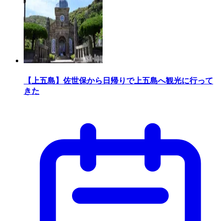
【上五島】佐世保から日帰りで上五島へ観光に行って
きた