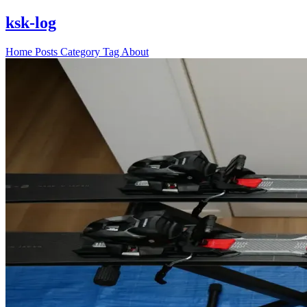
ksk-log
Home
Posts
Category
Tag
About