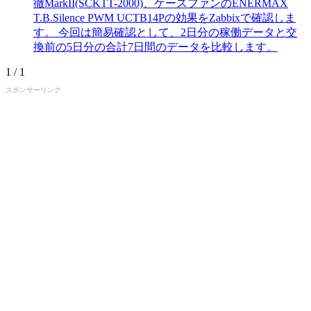
徹MarkII(SCKTT-2000)、ケースファンのENERMAX
T.B.Silence PWM UCTB14Pの効果をZabbixで確認しま
す。 今回は簡易確認として、2日分の稼働データと交
換前の5日分の合計7日間のデータを比較します。
1 / 1
スポンサーリンク