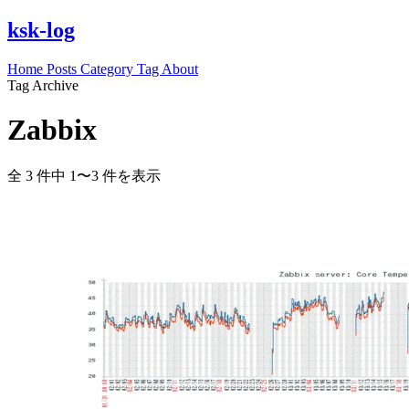
ksk-log
Home
Posts
Category
Tag
About
Tag Archive
Zabbix
全 3 件中 1〜3 件を表示