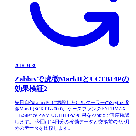
2018.04.30
Zabbixで虎徹MarkIIとUCTB14Pの
効果検証2
先日自作LinuxPCに増設したCPUクーラーのScythe 虎
徹MarkII(SCKTT-2000)、ケースファンのENERMAX
T.B.Silence PWM UCTB14Pの効果をZabbixで再度確認
します。 今回は14日分の稼働データと交換前の3か月
分のデータを比較します。