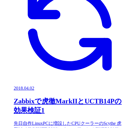
2018.04.02
Zabbixで虎徹MarkIIとUCTB14Pの
効果検証1
先日自作LinuxPCに増設したCPUクーラーのScythe 虎