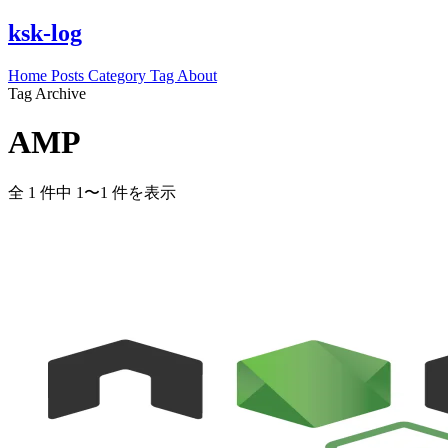
ksk-log
Home
Posts
Category
Tag
About
Tag Archive
AMP
全 1 件中 1〜1 件を表示