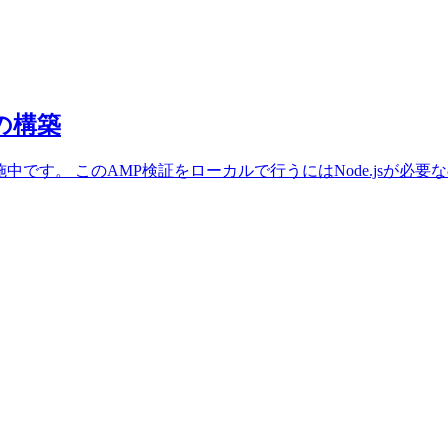
境の構築
す。 このAMP検証をローカルで行うにはNode.jsが必要なので